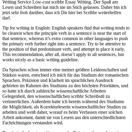
Writing Service Low-cost scribbr Essay Writing. Der Spaß am
Lesen und Schreiben hat mich nie im Stich gelassen. Daher bin ich
jetzt sehr froh darüber, dass ich Dir hier bei Scribbr weiterhelfen
darf.
Tip for writing in English: English speakers find that writing tends to
be clearest when the principle verb in a sentence is near the start of
that sentence, whereas it’s extra common in other languages to push
the primary verb further right into a sentence. Try to be attentive to
the position of that predominant verb, and attempt to place it early.
This recommendation, after all, doesn’t apply to all sentences, but
works nicely as a basic writing guideline.
Da Sprachen schon immer eine meiner größten Leidenschaften und
Stärken waren, entschied ich mich für das Studium der romanischen
Sprachen. Präzision und Klarheit im sprachlichen Ausdruck
gehörten im Rahmen des Studiums zu den höchsten Prioritäten, und
so hatte ich durch zahlreiche wissenschaftliche Arbeiten
Gelegenheit, den wissenschaftlichen scribbr Schreibstil zu
verinnerlichen. Außerdem hatte ich bereits während des Studiums
die Möglichkeit, als Korrekturleserin wissenschaftlicher Studien zu
arbeiten und weiß daher, worauf es beim Verfassen einer solchen
Arbeit ankommt, damit sie von Lesern aus den unterschiedlichsten
Fachrichtungen verstanden wird.