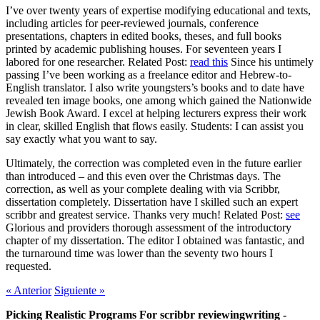
I’ve over twenty years of expertise modifying educational and texts,
including articles for peer-reviewed journals, conference
presentations, chapters in edited books, theses, and full books
printed by academic publishing houses. For seventeen years I
labored for one researcher. Related Post:
read this
Since his untimely
passing I’ve been working as a freelance editor and Hebrew-to-
English translator. I also write youngsters’s books and to date have
revealed ten image books, one among which gained the Nationwide
Jewish Book Award. I excel at helping lecturers express their work
in clear, skilled English that flows easily. Students: I can assist you
say exactly what you want to say.
Ultimately, the correction was completed even in the future earlier
than introduced – and this even over the Christmas days. The
correction, as well as your complete dealing with via Scribbr,
dissertation completely. Dissertation have I skilled such an expert
scribbr and greatest service. Thanks very much! Related Post:
see
Glorious and providers thorough assessment of the introductory
chapter of my dissertation. The editor I obtained was fantastic, and
the turnaround time was lower than the seventy two hours I
requested.
«
Anterior
Siguiente
»
Picking Realistic Programs For scribbr reviewingwriting -