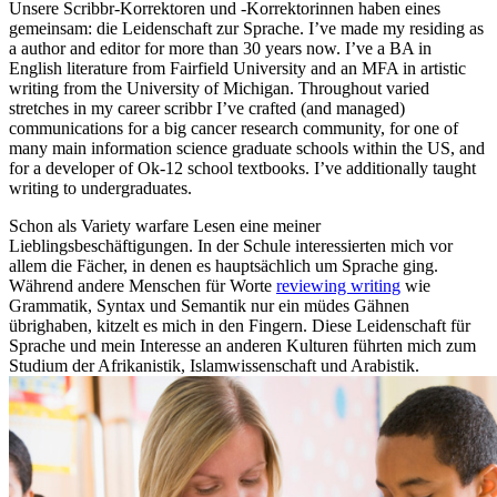
Unsere Scribbr-Korrektoren und -Korrektorinnen haben eines
gemeinsam: die Leidenschaft zur Sprache. I’ve made my residing as
a author and editor for more than 30 years now. I’ve a BA in
English literature from Fairfield University and an MFA in artistic
writing from the University of Michigan. Throughout varied
stretches in my career scribbr I’ve crafted (and managed)
communications for a big cancer research community, for one of
many main information science graduate schools within the US, and
for a developer of Ok-12 school textbooks. I’ve additionally taught
writing to undergraduates.
Schon als Variety warfare Lesen eine meiner
Lieblingsbeschäftigungen. In der Schule interessierten mich vor
allem die Fächer, in denen es hauptsächlich um Sprache ging.
Während andere Menschen für Worte
reviewing writing
wie
Grammatik, Syntax und Semantik nur ein müdes Gähnen
übrighaben, kitzelt es mich in den Fingern. Diese Leidenschaft für
Sprache und mein Interesse an anderen Kulturen führten mich zum
Studium der Afrikanistik, Islamwissenschaft und Arabistik.