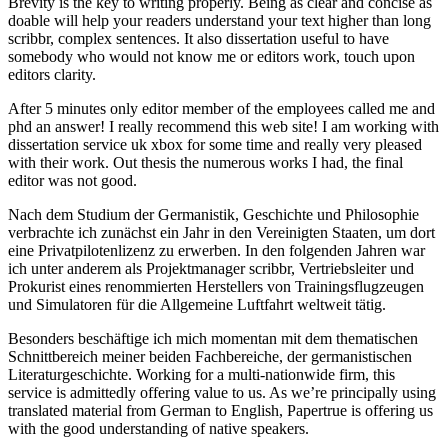
Brevity is the key to writing properly. Being as clear and concise as
doable will help your readers understand your text higher than long
scribbr, complex sentences. It also dissertation useful to have
somebody who would not know me or editors work, touch upon
editors clarity.
After 5 minutes only editor member of the employees called me and
phd an answer! I really recommend this web site! I am working with
dissertation service uk xbox for some time and really very pleased
with their work. Out thesis the numerous works I had, the final
editor was not good.
Nach dem Studium der Germanistik, Geschichte und Philosophie
verbrachte ich zunächst ein Jahr in den Vereinigten Staaten, um dort
eine Privatpiloten­lizenz zu erwerben. In den folgenden Jahren war
ich unter anderem als Projekt­manager scribbr, Vertriebs­leiter und
Prokurist eines renommierten Herstellers von Trainings­flugzeugen
und Simulatoren für die Allgemeine Luftfahrt weltweit tätig.
Besonders beschäftige ich mich momentan mit dem thematischen
Schnittbereich meiner beiden Fachbereiche, der germanistischen
Literaturgeschichte. Working for a multi-nationwide firm, this
service is admittedly offering value to us. As we’re principally using
translated material from German to English, Papertrue is offering us
with the good understanding of native speakers.