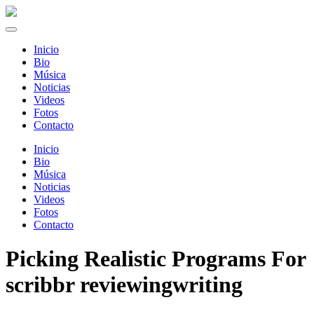
Inicio
Bio
Música
Noticias
Videos
Fotos
Contacto
Inicio
Bio
Música
Noticias
Videos
Fotos
Contacto
Picking Realistic Programs For
scribbr reviewingwriting