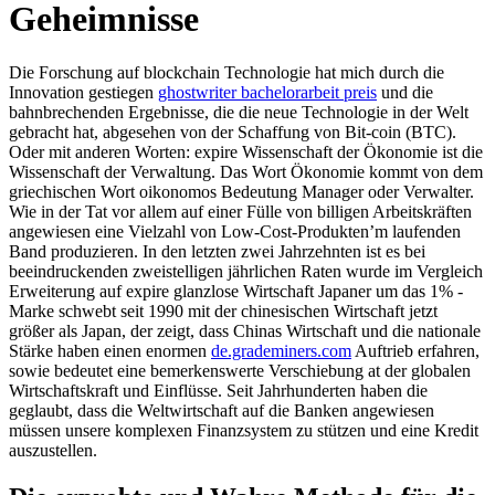
Geheimnisse
Die Forschung auf blockchain Technologie hat mich durch die
Innovation gestiegen
ghostwriter bachelorarbeit preis
und die
bahnbrechenden Ergebnisse, die die neue Technologie in der Welt
gebracht hat, abgesehen von der Schaffung von Bit-coin (BTC).
Oder mit anderen Worten: expire Wissenschaft der Ökonomie ist die
Wissenschaft der Verwaltung. Das Wort Ökonomie kommt von dem
griechischen Wort oikonomos Bedeutung Manager oder Verwalter.
Wie in der Tat vor allem auf einer Fülle von billigen Arbeitskräften
angewiesen eine Vielzahl von Low-Cost-Produkten’m laufenden
Band produzieren. In den letzten zwei Jahrzehnten ist es bei
beeindruckenden zweistelligen jährlichen Raten wurde im Vergleich
Erweiterung auf expire glanzlose Wirtschaft Japaner um das 1% -
Marke schwebt seit 1990 mit der chinesischen Wirtschaft jetzt
größer als Japan, der zeigt, dass Chinas Wirtschaft und die nationale
Stärke haben einen enormen
de.grademiners.com
Auftrieb erfahren,
sowie bedeutet eine bemerkenswerte Verschiebung at der globalen
Wirtschaftskraft und Einflüsse. Seit Jahrhunderten haben die
geglaubt, dass die Weltwirtschaft auf die Banken angewiesen
müssen unsere komplexen Finanzsystem zu stützen und eine Kredit
auszustellen.