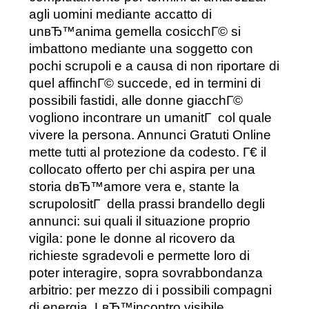
agli uomini mediante accatto di
unвЂ™anima gemella cosicchГ© si
imbattono mediante una soggetto con
pochi scrupoli e a causa di non riportare di
quel affinchГ© succede, ed in termini di
possibili fastidi, alle donne giacchГ©
vogliono incontrare un umanitГ col quale
vivere la persona.
Annunci Gratuti Online
mette tutti al protezione da codesto. Г€ il
collocato offerto per chi aspira per una
storia dвЂ™amore vera e, stante la
scrupolositГ della prassi brandello degli
annunci: sui quali il situazione proprio
vigila: pone le donne al ricovero da
richieste sgradevoli e permette loro di
poter interagire, sopra sovrabbondanza
arbitrio: per mezzo di i possibili compagni
di energia. LвЂ™incontro visibile,