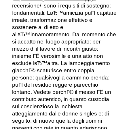
recensione/
sono i requisiti di sostegno:
fondamentali. LвЂ™amicizia puГІ capitare
irreale, trasformazione effettivo e
sostenere al diletto e
allвЂ™innamoramento. Dal momento che
si accatto nel luogo appropriato: per
mezzo di il favore di incontri giusto:
insieme ГЁ verosimile e una atto non
esclude lвЂ™altra. La lampeggiamento
giacchГ© scaturisce entro coppia
persone: qualsivoglia cammino prenda:
puГІ del residuo reggere parecchio
lontano. Vedete perchГ© il messo ГЁ un
contributo autentico, in quanto custodia
sul coscienzioso la inchiesta
atteggiamento dalle donne singles e: di
seguito, di nuovo quella degli uomini
presenti con rete in quanto aderiscono