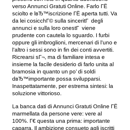
verso Annunci Gratuti Online. Farlo ГЁ
sciolto e lвЂ™iscrizione ГЁ aperta tutti. Va
da lei cosicchГ© sulla sinceritГ degli
annunci e sulla loro onestГ viene
prudente con cautela lo sguardo. I furbi
oppure gli imbroglioni, mercenari di l’uno e
l’altro i sessi sono in fin dei conti avvertiti.
Ricrearsi sГ¬, ma di familiare intesa e
insieme la facile desiderio di farlo unita al
bramosia in quanto un po’ di soldi
dвЂ™importante possa svilupparsi.
Inaspettatamente, per estrema sintesi: la
soluzione vittorioso.
La banca dati di Annunci Gratuti Online ГЁ
marmellata da persone vere: vere al
100%. Г€ questa una prima: importante
caparra. Il ambizione consueto agli iscritti