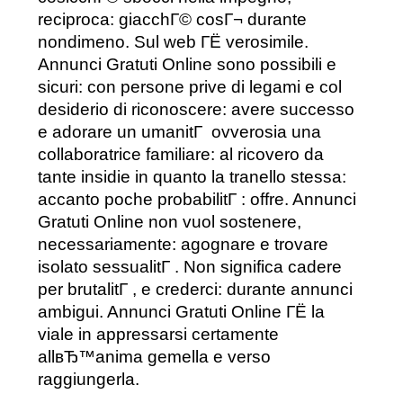
reciproca: giacchГ© cosГ¬ durante
nondimeno. Sul web ГЁ verosimile.
Annunci Gratuti Online sono possibili e
sicuri: con persone prive di legami e col
desiderio di riconoscere: avere successo
e adorare un umanitГ ovverosia una
collaboratrice familiare: al ricovero da
tante insidie in quanto la tranello stessa:
accanto poche probabilitГ : offre. Annunci
Gratuti Online non vuol sostenere,
necessariamente: agognare e trovare
isolato sessualitГ . Non significa cadere
per brutalitГ , e crederci: durante annunci
ambigui. Annunci Gratuti Online ГЁ la
viale in appressarsi certamente
allвЂ™anima gemella e verso
raggiungerla.