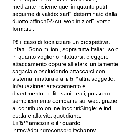
mediante insieme quel in quanto potrГ
seguirne di valido: sarГ determinato dalla
duetto affinchГ© sul web inizierГ verso
formarsi.
Г€ il caso di focalizzare un prospettiva,
infatti. Sono milioni, sopra tutta Italia: i solo
in quanto vogliono infatuarsi: eleggere
attaccamento oppure allietarsi unitamente
sagacia e escludendo attaccarsi con
sistema innaturale allвЂ™altra soggetto.
Infatuazione: attaccamento e
divertimento: puliti: sani, reali, possono
semplicemente comparire sul web, grazie
al contributo online IncontriSingle: e indi
esalare alla vita quotidiana.
LвЂ™amicizia e il riguardo
https://datingrecensore.it/chappy-